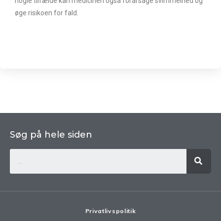
nogle tilfælde kan medicinen også forårsage svimmelhed og
øge risikoen for fald.
Søg på hele siden
Privatlivspolitik