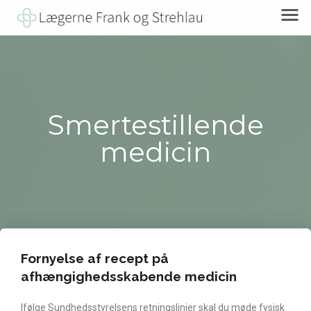
Smertestillende
medicin
Fornyelse af recept på
afhængighedsskabende medicin
Ifølge Sundhedsstyrelsens retningslinjer skal du møde fysisk