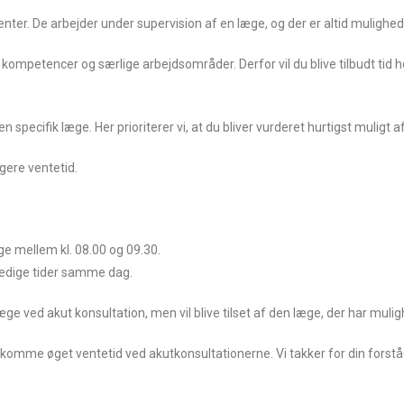
ter. De arbejder under supervision af en læge, og der er altid mulighed
e kompetencer og særlige arbejdsområder. Derfor vil du blive tilbudt tid
 specifik læge. Her prioriterer vi, at du bliver vurderet hurtigst muligt 
gere ventetid.
ge mellem kl. 08.00 og 09.30.
r ledige tider samme dag.
e ved akut konsultation, men vil blive tilset af den læge, der har mu
ekomme øget ventetid ved akutkonsultationerne. Vi takker for din forst