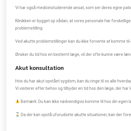
Vi har også medicinstuderende ansat, som ser deres egne patien
Klinikken er bygget op sådan, at vores personale har forskellig
problemstilling.
Ved akutte problemstillinger kan du ikke forvente at komme til en
Ønsker du tid hos en bestemt læge, vil der ofte kunne være læn
Akut konsultation
Hvis du har akut opstået sygdom, kan du ringe til os alle hverda
Vi visiterer efter behov og tilbyder en tid hos den læge, der ha
Bemærk: Du kan ikke nødvendigvis komme til hos din egen læg
Da der kan opstå uforudsete akutte situationer, kan der for