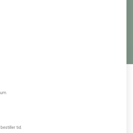
mum.
estiller tid.